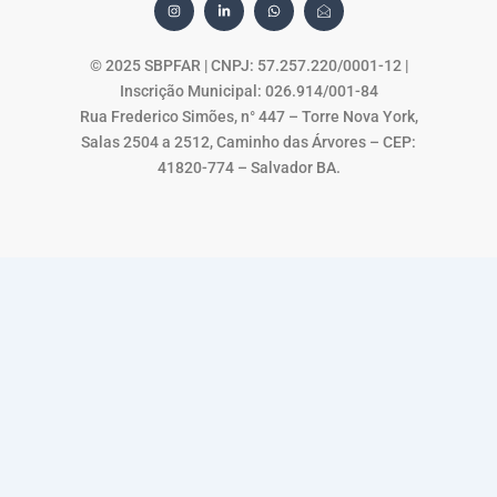
n
i
h
c
s
n
a
o
t
k
t
n
a
e
s
-
g
d
a
e
© 2025 SBPFAR | CNPJ: 57.257.220/0001-12 |
r
i
p
n
Inscrição Municipal: 026.914/001-84
a
n
p
v
m
-
e
Rua Frederico Simões, n° 447 – Torre Nova York,
i
l
n
o
Salas 2504 a 2512, Caminho das Árvores – CEP:
p
e
41820-774 – Salvador BA.
3