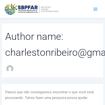
Pesquisar
Ir
por:
para
o
conteúdo
Author name:
charlestonribeiro@gma
Parece que não conseguimos encontrar o que você está
procurando. Talvez fazer uma pesquisa possa ajudar.