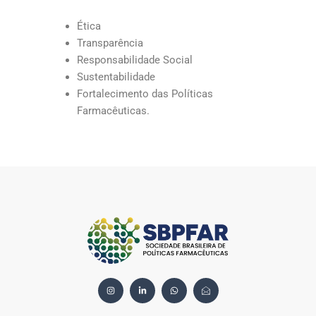
Ética
Transparência
Responsabilidade Social
Sustentabilidade
Fortalecimento das Políticas
Farmacêuticas.
I
L
W
I
n
i
h
c
s
n
a
o
t
k
t
n
a
e
s
-